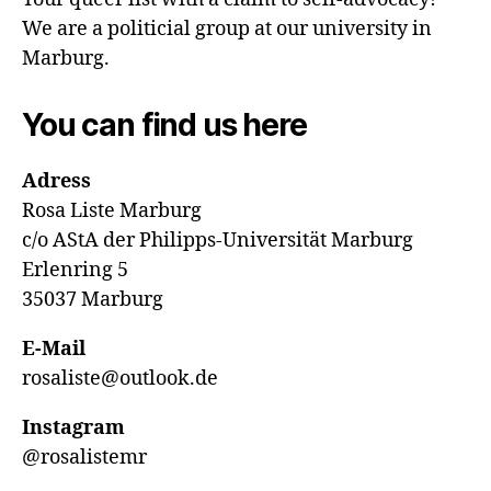
n
We are a politicial group at our university in
Marburg.
You can find us here
Adress
Rosa Liste Marburg
c/o AStA der Philipps-Universität Marburg
Erlenring 5
35037 Marburg
E-Mail
rosaliste@outlook.de
Instagram
@rosalistemr