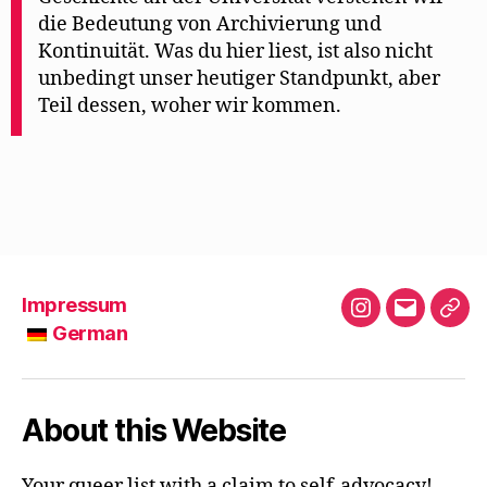
die Bedeutung von Archivierung und
Kontinuität. Was du hier liest, ist also nicht
unbedingt unser heutiger Standpunkt, aber
Teil dessen, woher wir kommen.
Impressum
Instagram
E-
German
Mail
G
e
r
About this Website
m
a
Your queer list with a claim to self-advocacy!