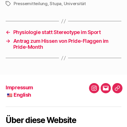
Pressemitteilung
,
Stupa
,
Universität
Schlagwörter
←
Physiologie statt Stereotype im Sport
→
Antrag zum Hissen von Pride-Flaggen im
Pride-Month
Impressum
Instagram
E-
English
Mail
E
n
g
Über diese Website
l