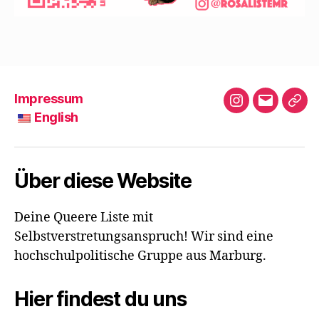
Impressum
Instagram
E-
English
Mail
E
n
g
Über diese Website
l
i
Deine Queere Liste mit
s
Selbstverstretungsanspruch! Wir sind eine
h
hochschulpolitische Gruppe aus Marburg.
Hier findest du uns